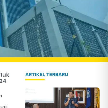
ntuk
ARTIKEL TERBARU
024
ta
orld