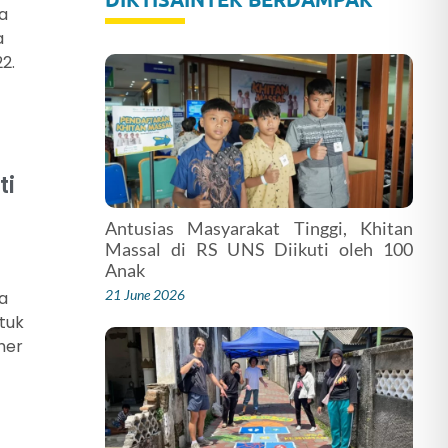
ta
a
2.
ti
Antusias Masyarakat Tinggi, Khitan
Massal di RS UNS Diikuti oleh 100
Anak
21 June 2026
ta
tuk
her