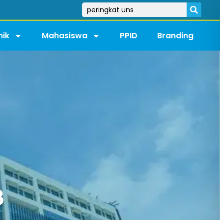
ik
Mahasiswa
PPID
Branding
3