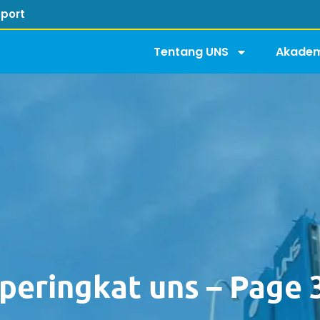
port
Tentang UNS
Akadem
 peringkat uns – Page 