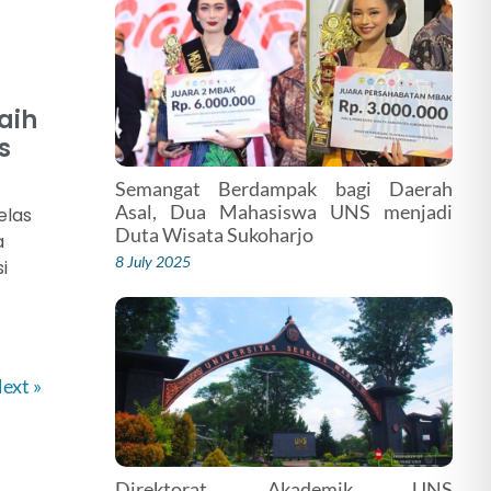
aih
s
Semangat Berdampak bagi Daerah
Asal, Dua Mahasiswa UNS menjadi
elas
Duta Wisata Sukoharjo
a
8 July 2025
i
ext »
Direktorat Akademik UNS