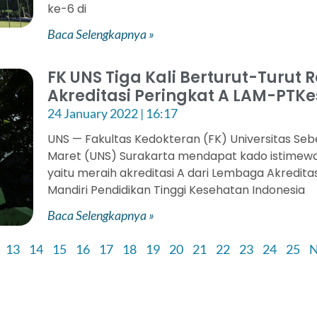
ke-6 di
Baca Selengkapnya »
FK UNS Tiga Kali Berturut-Turut R
Akreditasi Peringkat A LAM-PTKe
24 January 2022
16:17
UNS — Fakultas Kedokteran (FK) Universitas Seb
Maret (UNS) Surakarta mendapat kado istimew
yaitu meraih akreditasi A dari Lembaga Akreditas
Mandiri Pendidikan Tinggi Kesehatan Indonesia
Baca Selengkapnya »
13
14
15
16
17
18
19
20
21
22
23
24
25
N