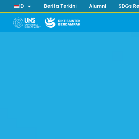
ID
Berita Terkini
Alumni
SDGs Re