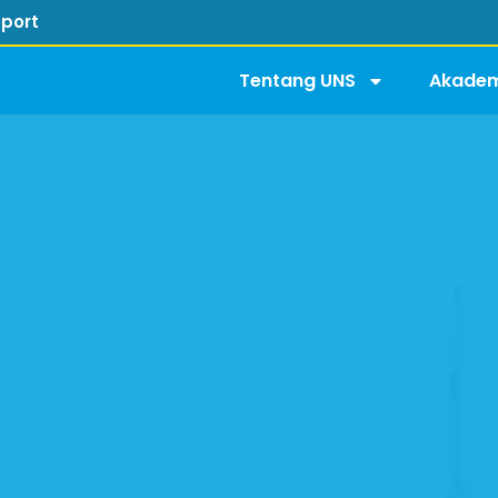
port
Tentang UNS
Akadem