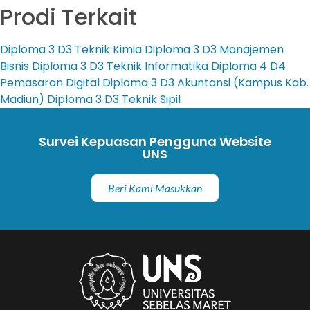
Prodi Terkait
Diploma 3
D3 Teknik Kimia
Diploma 3
D3 Manajemen
Bisnis
Diploma 3
D3 Teknik Informatika
Diploma 4
D4
Pemasaran Digital
Diploma 3
D3 Akuntansi (Kampus Kab.
Madiun)
Diploma 3
D3 Teknik Sipil
Survei Kepuasan Pengguna Website
UNS
Beri Kami Masukkan