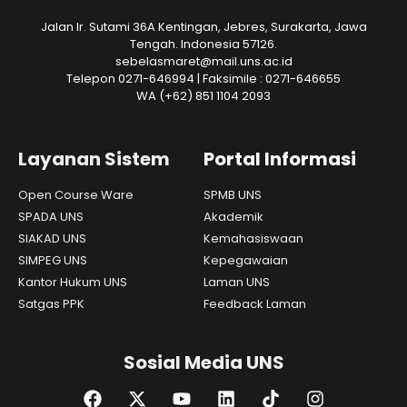
Jalan Ir. Sutami 36A Kentingan, Jebres, Surakarta, Jawa
Tengah. Indonesia 57126.
sebelasmaret@mail.uns.ac.id
Telepon 0271-646994 | Faksimile : 0271-646655
WA
(+62) 851 1104 2093
Layanan Sistem
Portal Informasi
Open Course Ware
SPMB UNS
SPADA UNS
Akademik
SIAKAD UNS
Kemahasiswaan
SIMPEG UNS
Kepegawaian
Kantor Hukum UNS
Laman UNS
Satgas PPK
Feedback Laman
Sosial Media UNS