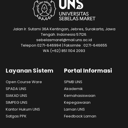
Jalan Ir. Sutami 36A Kentingan, Jebres, Surakarta, Jawa
Tengah. Indonesia 57126.
sebelasmaret@mail.uns.ac.id
Telepon 0271-646994 | Faksimile : 0271-646655
WA
(+62) 851 1104 2093
Layanan Sistem
Portal Informasi
Open Course Ware
SPMB UNS
SPADA UNS
Akademik
SIAKAD UNS
Kemahasiswaan
SIMPEG UNS
Kepegawaian
Kantor Hukum UNS
Laman UNS
Satgas PPK
Feedback Laman