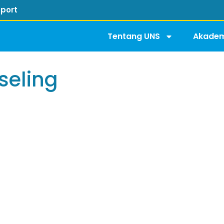
port
Tentang UNS
Akadem
seling