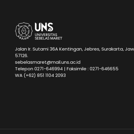
Jalan Ir. Sutami 36A Kentingan, Jebres, Surakarta, Ja
57126.
sebelasmaret@mail.uns.ac.id
Telepon 0271-646994 | Faksimile : 0271-646655
WA
(+62) 851 1104 2093