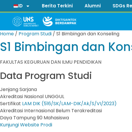
ID
Berita Terkini
Alumni
SDGs Re
Home
/
Program Studi
/
S1 Bimbingan dan Konseling
S1 Bimbingan dan Kon
FAKULTAS KEGURUAN DAN ILMU PENDIDIKAN
Data Program Studi
Jenjang
Sarjana
Akreditasi Nasional
UNGGUL
Sertifikat
LAM DIK (516/SK/LAM-DIK/Ak/S/VI/2023)
Akreditasi Internasional
Belum Terakreditasi
Daya Tampung
90 Mahasiswa
Kunjungi Website Prodi