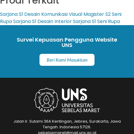
Prodi Terkait
Sarjana
S1 Desain Komunikasi Visual
Magister
S2 Seni
Rupa
Sarjana
S1 Desain Interior
Sarjana
S1 Seni Rupa
Survei Kepuasan Pengguna Website
UNS
Beri Kami Masukkan
Jalan Ir. Sutami 36A Kentingan, Jebres, Surakarta, Jawa
Tengah. Indonesia 57126.
sebelasmaret@mail.uns.ac.id