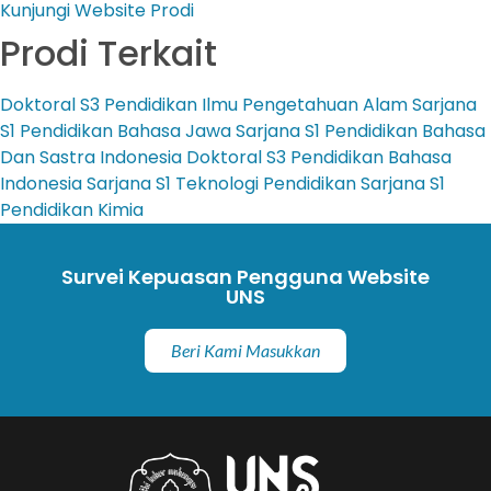
Kunjungi Website Prodi
Prodi Terkait
Doktoral
S3 Pendidikan Ilmu Pengetahuan Alam
Sarjana
S1 Pendidikan Bahasa Jawa
Sarjana
S1 Pendidikan Bahasa
Dan Sastra Indonesia
Doktoral
S3 Pendidikan Bahasa
Indonesia
Sarjana
S1 Teknologi Pendidikan
Sarjana
S1
Pendidikan Kimia
Survei Kepuasan Pengguna Website
UNS
Beri Kami Masukkan