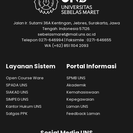
Jalan Ir. Sutami 36A Kentingan, Jebres, Surakarta, Jawa
Tengah. Indonesia 57126.
sebelasmaret@mail.uns.ac.id
Telepon 0271-646994 | Faksimile : 0271-646655
WA
(+62) 851 1104 2093
Layanan Sistem
Portal Informasi
Open Course Ware
SPMB UNS
SPADA UNS
Akademik
SIAKAD UNS
Kemahasiswaan
SIMPEG UNS
Kepegawaian
Kantor Hukum UNS
Laman UNS
Satgas PPK
Feedback Laman
Sosial Media UNS