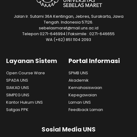
Jalan Ir. Sutami 36A Kentingan, Jebres, Surakarta, Jawa
Tengah. Indonesia 57126.
sebelasmaret@mail.uns.ac.id
Telepon 0271-646994 | Faksimile : 0271-646655
WA
(+62) 851 1104 2093
Layanan Sistem
Portal Informasi
Open Course Ware
SPMB UNS
SPADA UNS
Akademik
SIAKAD UNS
Kemahasiswaan
SIMPEG UNS
Kepegawaian
Kantor Hukum UNS
Laman UNS
Satgas PPK
Feedback Laman
Sosial Media UNS