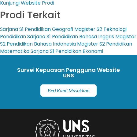
Kunjungi Website Prodi
Prodi Terkait
Sarjana
S1 Pendidikan Geografi
Magister
S2 Teknologi
Pendidikan
Sarjana
S1 Pendidikan Bahasa Inggris
Magister
S2 Pendidikan Bahasa Indonesia
Magister
S2 Pendidikan
Matematika
Sarjana
S1 Pendidikan Ekonomi
Survei Kepuasan Pengguna Website
UNS
Beri Kami Masukkan