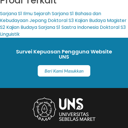
Prodi Terkait
Sarjana
S1 Ilmu Sejarah
Sarjana
S1 Bahasa dan
Kebudayaan Jepang
Doktoral
S3 Kajian Budaya
Magister
S2 Kajian Budaya
Sarjana
S1 Sastra Indonesia
Doktoral
S3
Linguistik
Survei Kepuasan Pengguna Website
UNS
Beri Kami Masukkan