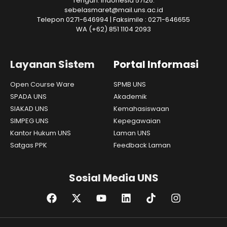
Tengah. Indonesia 57126.
sebelasmaret@mail.uns.ac.id
Telepon 0271-646994 | Faksimile : 0271-646655
WA
(+62) 851 1104 2093
Layanan Sistem
Portal Informasi
Open Course Ware
SPMB UNS
SPADA UNS
Akademik
SIAKAD UNS
Kemahasiswaan
SIMPEG UNS
Kepegawaian
Kantor Hukum UNS
Laman UNS
Satgas PPK
Feedback Laman
Sosial Media UNS