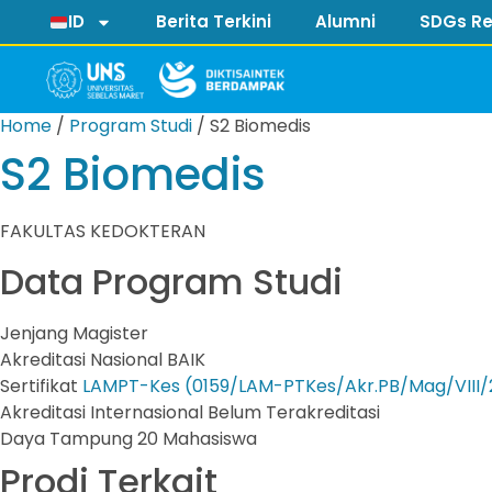
ID
Berita Terkini
Alumni
SDGs Re
Home
/
Program Studi
/
S2 Biomedis
S2 Biomedis
FAKULTAS KEDOKTERAN
Data Program Studi
Jenjang
Magister
Akreditasi Nasional
BAIK
Sertifikat
LAMPT-Kes (0159/LAM-PTKes/Akr.PB/Mag/VIII/
Akreditasi Internasional
Belum Terakreditasi
Daya Tampung
20 Mahasiswa
Prodi Terkait