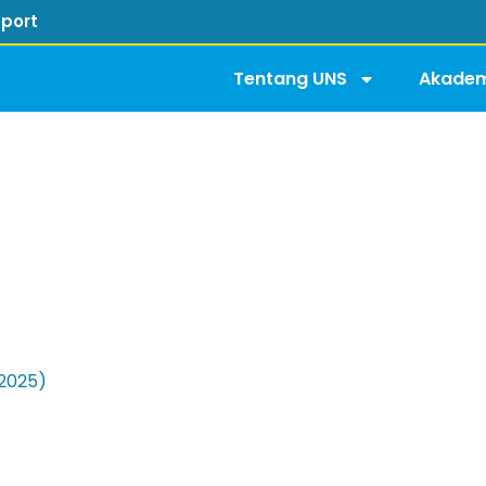
port
Tentang UNS
Akadem
2025)