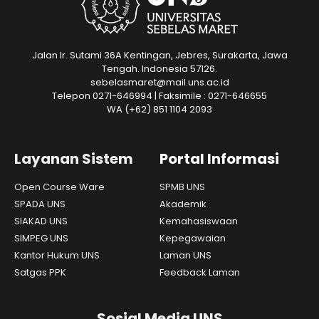
Jalan Ir. Sutami 36A Kentingan, Jebres, Surakarta, Jawa
Tengah. Indonesia 57126.
sebelasmaret@mail.uns.ac.id
Telepon 0271-646994 | Faksimile : 0271-646655
WA
(+62) 851 1104 2093
Layanan Sistem
Portal Informasi
Open Course Ware
SPMB UNS
SPADA UNS
Akademik
SIAKAD UNS
Kemahasiswaan
SIMPEG UNS
Kepegawaian
Kantor Hukum UNS
Laman UNS
Satgas PPK
Feedback Laman
Sosial Media UNS