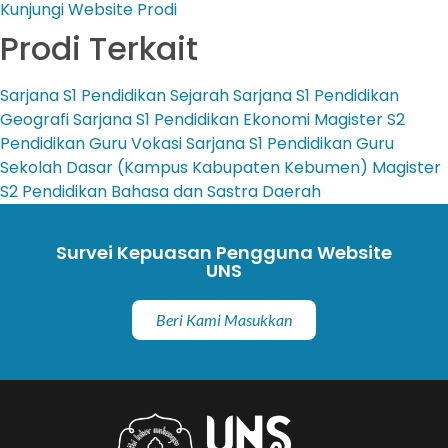
Kunjungi Website Prodi
Prodi Terkait
Sarjana
S1 Pendidikan Sejarah
Sarjana
S1 Pendidikan
Geografi
Sarjana
S1 Pendidikan Ekonomi
Magister
S2
Pendidikan Guru Vokasi
Sarjana
S1 Pendidikan Guru
Sekolah Dasar (Kampus Kabupaten Kebumen)
Magister
S2 Pendidikan Bahasa dan Sastra Daerah
Survei Kepuasan Pengguna Website
UNS
Beri Kami Masukkan