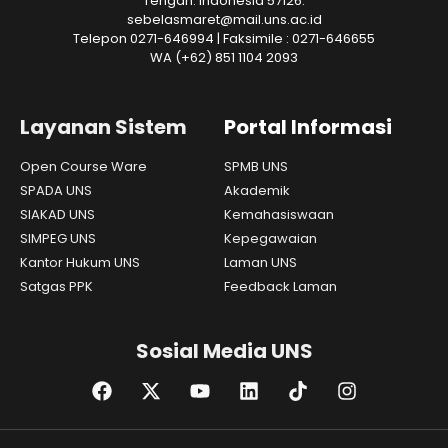
Tengah. Indonesia 57126.
sebelasmaret@mail.uns.ac.id
Telepon 0271-646994 | Faksimile : 0271-646655
WA
(+62) 851 1104 2093
Layanan Sistem
Portal Informasi
Open Course Ware
SPMB UNS
SPADA UNS
Akademik
SIAKAD UNS
Kemahasiswaan
SIMPEG UNS
Kepegawaian
Kantor Hukum UNS
Laman UNS
Satgas PPK
Feedback Laman
Sosial Media UNS