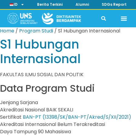
ID
Berita Terkini
Alumni
SDGs Report
Home
/
Program Studi
/
S1 Hubungan Internasional
S1 Hubungan
Internasional
FAKULTAS ILMU SOSIAL DAN POLITIK
Data Program Studi
Jenjang
Sarjana
Akreditasi Nasional
BAIK SEKALI
Sertifikat
BAN-PT (13398/SK/BAN-PT/Akred/S/XII/2021)
Akreditasi Internasional
Belum Terakreditasi
Daya Tampung
90 Mahasiswa