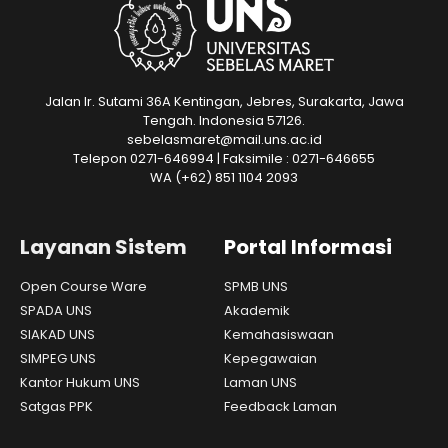
Jalan Ir. Sutami 36A Kentingan, Jebres, Surakarta, Jawa
Tengah. Indonesia 57126.
sebelasmaret@mail.uns.ac.id
Telepon 0271-646994 | Faksimile : 0271-646655
WA
(+62) 851 1104 2093
Layanan Sistem
Portal Informasi
Open Course Ware
SPMB UNS
SPADA UNS
Akademik
SIAKAD UNS
Kemahasiswaan
SIMPEG UNS
Kepegawaian
Kantor Hukum UNS
Laman UNS
Satgas PPK
Feedback Laman