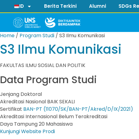
ID
Berita Terkini
Alumni
SDGs Re
Home
/
Program Studi
/
S3 Ilmu Komunikasi
S3 Ilmu Komunikasi
FAKULTAS ILMU SOSIAL DAN POLITIK
Data Program Studi
Jenjang
Doktoral
Akreditasi Nasional
BAIK SEKALI
Sertifikat
BAN-PT (11070/SK/BAN-PT/Akred/D/IX/2021)
Akreditasi Internasional
Belum Terakreditasi
Daya Tampung
20 Mahasiswa
Kunjungi Website Prodi