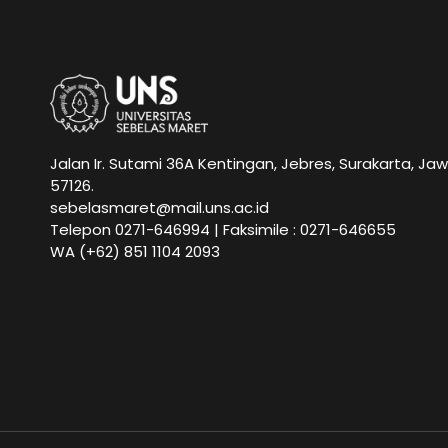
Jalan Ir. Sutami 36A Kentingan, Jebres, Surakarta, Ja
57126.
sebelasmaret@mail.uns.ac.id
Telepon 0271-646994 | Faksimile : 0271-646655
WA
(+62) 851 1104 2093