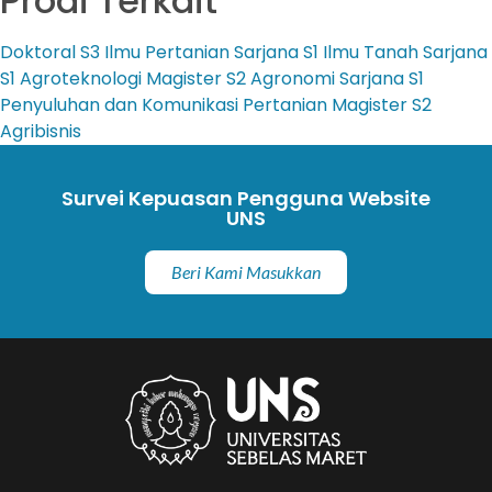
Prodi Terkait
Doktoral
S3 Ilmu Pertanian
Sarjana
S1 Ilmu Tanah
Sarjana
S1 Agroteknologi
Magister
S2 Agronomi
Sarjana
S1
Penyuluhan dan Komunikasi Pertanian
Magister
S2
Agribisnis
Survei Kepuasan Pengguna Website
UNS
Beri Kami Masukkan