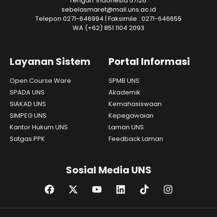
Tengah. Indonesia 57126.
sebelasmaret@mail.uns.ac.id
Telepon 0271-646994 | Faksimile : 0271-646655
WA
(+62) 851 1104 2093
Layanan Sistem
Portal Informasi
Open Course Ware
SPMB UNS
SPADA UNS
Akademik
SIAKAD UNS
Kemahasiswaan
SIMPEG UNS
Kepegawaian
Kantor Hukum UNS
Laman UNS
Satgas PPK
Feedback Laman
Sosial Media UNS