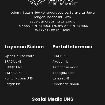
Jalan Ir. Sutami 36A Kentingan, Jebres, Surakarta, Jawa
Tengah. Indonesia 57126.
sebelasmaret@mail.uns.ac.id
Telepon 0271-646994 | Faksimile : 0271-646655
WA
(+62) 851 1104 2093
Layanan Sistem
Portal Informasi
Open Course Ware
SPMB UNS
SPADA UNS
Akademik
SIAKAD UNS
Kemahasiswaan
SIMPEG UNS
Kepegawaian
Kantor Hukum UNS
Laman UNS
Satgas PPK
Feedback Laman
Sosial Media UNS