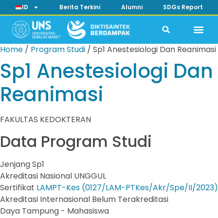
ID
Berita Terkini
Alumni
SDGs Report
Home
/
Program Studi
/
Sp1 Anestesiologi Dan Reanimasi
Sp1 Anestesiologi Dan
Reanimasi
FAKULTAS KEDOKTERAN
Data Program Studi
Jenjang
Sp1
Akreditasi Nasional
UNGGUL
Sertifikat
LAMPT-Kes (0127/LAM-PTKes/Akr/Spe/II/2023)
Akreditasi Internasional
Belum Terakreditasi
Daya Tampung
- Mahasiswa