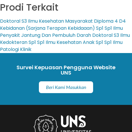
Prodi Terkait
Doktoral
S3 Ilmu Kesehatan Masyarakat
Diploma 4
D4
Kebidanan (Sarjana Terapan Kebidaaan)
Sp1
Sp1 Ilmu
Penyakit Jantung Dan Pembuluh Darah
Doktoral
S3 Ilmu
Kedokteran
Sp1
Sp1 Ilmu Kesehatan Anak
Sp1
Sp1 Ilmu
Patologi Klinik
Survei Kepuasan Pengguna Website
UNS
Beri Kami Masukkan