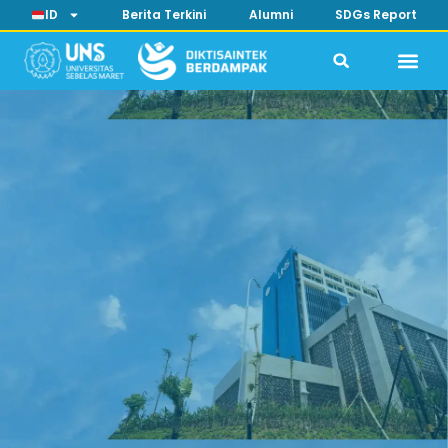
ID
Berita Terkini
Alumni
SDGs Report