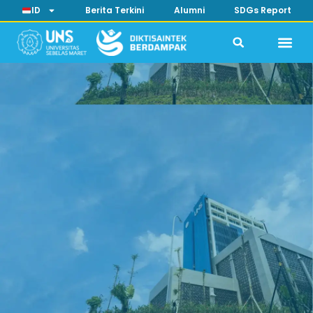
ID
Berita Terkini
Alumni
SDGs Report