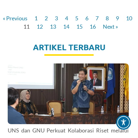
« Previous
1
2
3
4
5
6
7
8
9
10
11
12
13
14
15
16
Next »
ARTIKEL TERBARU
UNS dan GNU Perkuat Kolaborasi Riset melalui
Pertemuan Talenta Muda Indonesia-Korea Selatan