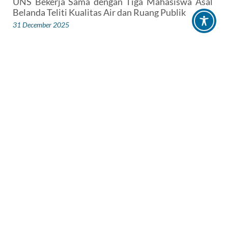
UNS Bekerja Sama dengan Tiga Mahasiswa Asal
Belanda Teliti Kualitas Air dan Ruang Publik
31 December 2025
Kelompok Hibah MBKM UNS Prodi Pendidikan
Matematika Implementasikan KKN di Desa
Gantiwarno, Karanganyar
14 July 2025