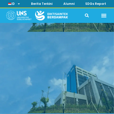
ID
Berita Terkini
Alumni
SDGs Report