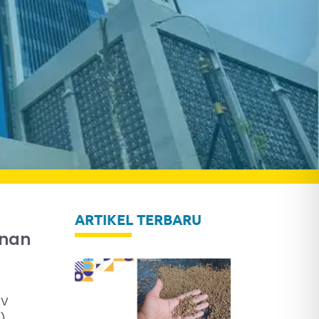
ARTIKEL TERBARU
unan
 V
6)