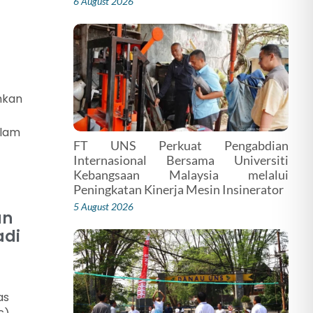
6 August 2026
hkan
alam
FT UNS Perkuat Pengabdian
Internasional Bersama Universiti
Kebangsaan Malaysia melalui
Peningkatan Kinerja Mesin Insinerator
5 August 2026
an
adi
as