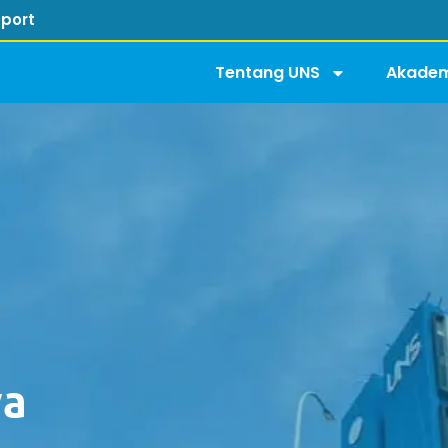
port
Tentang UNS
Akadem
ya