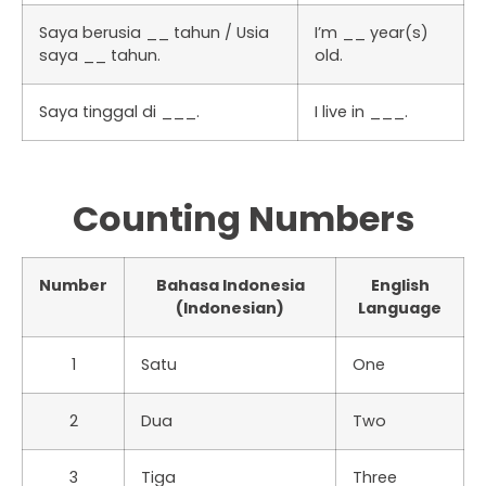
Saya berusia __ tahun / Usia
I’m __ year(s)
saya __ tahun.
old.
Saya tinggal di ___.
I live in ___.
Counting Numbers
Number
Bahasa Indonesia
English
(Indonesian)
Language
1
Satu
One
2
Dua
Two
3
Tiga
Three