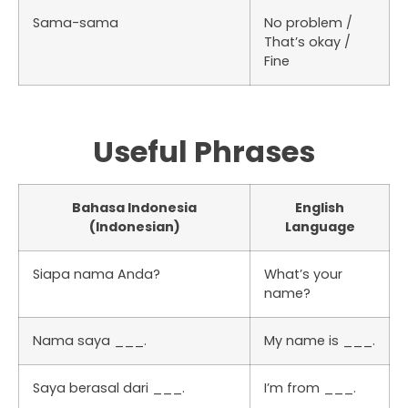
Sama-sama
No problem /
That’s okay /
Fine
Useful Phrases
Bahasa Indonesia
English
(Indonesian)
Language
Siapa nama Anda?
What’s your
name?
Nama saya ___.
My name is ___.
Saya berasal dari ___.
I’m from ___.