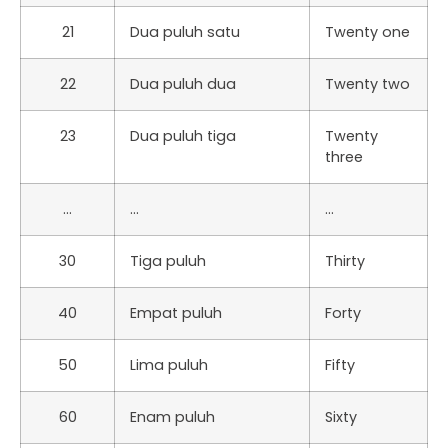
21
Dua puluh satu
Twenty one
22
Dua puluh dua
Twenty two
23
Dua puluh tiga
Twenty
three
…
…
…
30
Tiga puluh
Thirty
40
Empat puluh
Forty
50
Lima puluh
Fifty
60
Enam puluh
Sixty