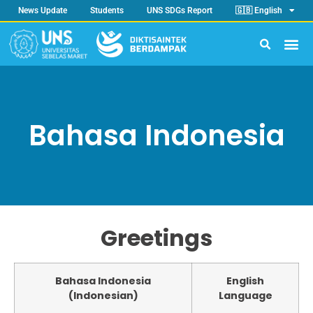
News Update
Students
UNS SDGs Report
🇬🇧 English
Bahasa Indonesia
Greetings
Bahasa Indonesia
English
(Indonesian)
Language