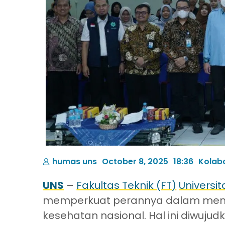
humas uns
October 8, 2025
18:36
Kolab
UNS
–
Fakultas Teknik (FT)
Universi
memperkuat perannya dalam mendu
kesehatan nasional. Hal ini diwuju