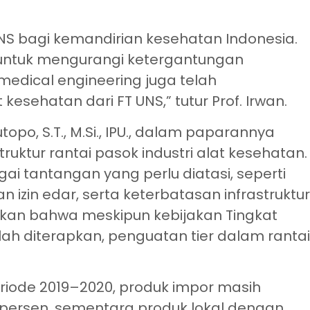
NS bagi kemandirian kesehatan Indonesia.
 untuk mengurangi ketergantungan
edical engineering juga telah
 kesehatan dari FT UNS,” tutur Prof. Irwan.
utopo, S.T., M.Si., IPU., dalam paparannya
uktur rantai pasok industri alat kesehatan.
i tantangan yang perlu diatasi, seperti
 izin edar, serta keterbatasan infrastruktu
utkan bahwa meskipun kebijakan Tingkat
h diterapkan, penguatan tier dalam ranta
iode 2019–2020, produk impor masih
persen, sementara produk lokal dengan