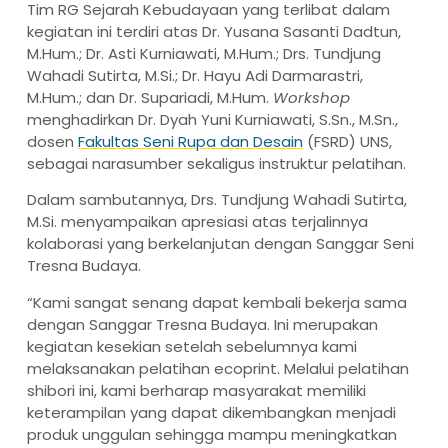
Tim RG Sejarah Kebudayaan yang terlibat dalam
kegiatan ini terdiri atas Dr. Yusana Sasanti Dadtun,
M.Hum.; Dr. Asti Kurniawati, M.Hum.; Drs. Tundjung
Wahadi Sutirta, M.Si.; Dr. Hayu Adi Darmarastri,
M.Hum.; dan Dr. Supariadi, M.Hum.
Workshop
menghadirkan Dr. Dyah Yuni Kurniawati, S.Sn., M.Sn.,
dosen
Fakultas Seni Rupa dan Desain
(FSRD) UNS,
sebagai narasumber sekaligus instruktur pelatihan.
Dalam sambutannya, Drs. Tundjung Wahadi Sutirta,
M.Si. menyampaikan apresiasi atas terjalinnya
kolaborasi yang berkelanjutan dengan Sanggar Seni
Tresna Budaya.
“Kami sangat senang dapat kembali bekerja sama
dengan Sanggar Tresna Budaya. Ini merupakan
kegiatan kesekian setelah sebelumnya kami
melaksanakan pelatihan ecoprint. Melalui pelatihan
shibori ini, kami berharap masyarakat memiliki
keterampilan yang dapat dikembangkan menjadi
produk unggulan sehingga mampu meningkatkan