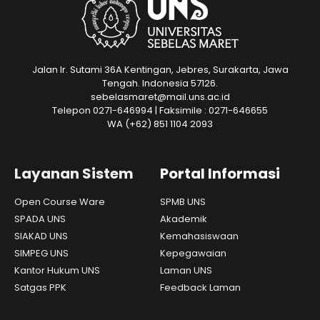
Jalan Ir. Sutami 36A Kentingan, Jebres, Surakarta, Jawa
Tengah. Indonesia 57126.
sebelasmaret@mail.uns.ac.id
Telepon 0271-646994 | Faksimile : 0271-646655
WA
(+62) 851 1104 2093
Layanan Sistem
Portal Informasi
Open Course Ware
SPMB UNS
SPADA UNS
Akademik
SIAKAD UNS
Kemahasiswaan
SIMPEG UNS
Kepegawaian
Kantor Hukum UNS
Laman UNS
Satgas PPK
Feedback Laman