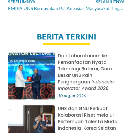
SEBELUMNYA
SELANJUTNYA
FMIPA UNS Berdayakan Petani Vanili Menuju Standar Mutu Nasional dan Global melalui Program Pengabdian Internasional
Antusias Masyarakat Tinggi, Khitan Massal di RS UNS Diikuti oleh 100 Anak
BERITA TERKINI
Dari Laboratorium ke
Pemanfaatan Nyata
Teknologi Baterai, Guru
Besar UNS Raih
Penghargaan
Indonesia
Innovator Award 2026
10 August 2026
UNS dan GNU Perkuat
Kolaborasi Riset melalui
Pertemuan Talenta Muda
Indonesia-Korea Selatan