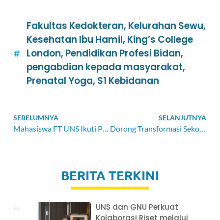
Fakultas Kedokteran
,
Kelurahan Sewu
,
Kesehatan Ibu Hamil
,
King’s College
London
,
Pendidikan Profesi Bidan
,
pengabdian kepada masyarakat
,
Prenatal Yoga
,
S1 Kebidanan
SEBELUMNYA
SELANJUTNYA
Mahasiswa FT UNS Ikuti Program
Short Term Exchange
di Univ
Dorong Transformasi Sekolah di Karanganyar, Mahasiswa S2 UNS Latih Guru Kembangkan Media Pembelajaran Digital Interaktif
BERITA TERKINI
UNS dan GNU Perkuat
Kolaborasi Riset melalui