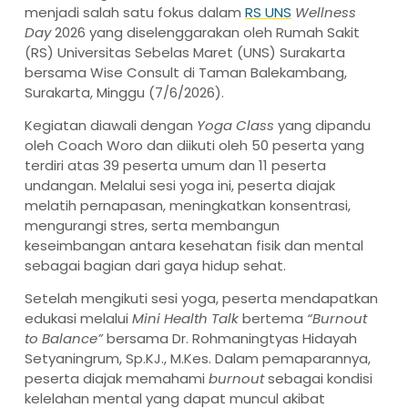
menjadi salah satu fokus dalam
RS UNS
Wellness
Day
2026 yang diselenggarakan oleh Rumah Sakit
(RS) Universitas Sebelas Maret (UNS) Surakarta
bersama Wise Consult di Taman Balekambang,
Surakarta, Minggu (7/6/2026).
Kegiatan diawali dengan
Yoga Class
yang dipandu
oleh Coach Woro dan diikuti oleh 50 peserta yang
terdiri atas 39 peserta umum dan 11 peserta
undangan. Melalui sesi yoga ini, peserta diajak
melatih pernapasan, meningkatkan konsentrasi,
mengurangi stres, serta membangun
keseimbangan antara kesehatan fisik dan mental
sebagai bagian dari gaya hidup sehat.
Setelah mengikuti sesi yoga, peserta mendapatkan
edukasi melalui
Mini Health Talk
bertema
“Burnout
to Balance”
bersama Dr. Rohmaningtyas Hidayah
Setyaningrum, Sp.KJ., M.Kes. Dalam pemaparannya,
peserta diajak memahami
burnout
sebagai kondisi
kelelahan mental yang dapat muncul akibat