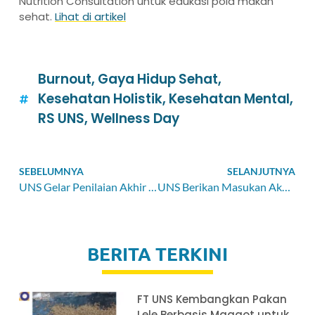
Nutrition Consultation untuk edukasi pola makan
sehat.
Lihat di artikel
Burnout
,
Gaya Hidup Sehat
,
Kesehatan Holistik
,
Kesehatan Mental
,
RS UNS
,
Wellness Day
SEBELUMNYA
SELANJUTNYA
UNS Gelar Penilaian Akhir Lomba Masterplan Dies Natalis ke-50, Dorong Kreativitas dan Gagasan Kampus Berkelanjutan
UNS Berikan Masukan Akademik untuk RUU Pangan dalam Kunjungan Kerja Komisi IV DPR RI
BERITA TERKINI
FT UNS Kembangkan Pakan
Lele Berbasis Maggot untuk