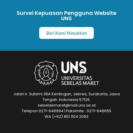
Survei Kepuasan Pengguna Website
UNS
Beri Kami Masukkan
Jalan Ir. Sutami 36A Kentingan, Jebres, Surakarta, Jawa
Tengah. Indonesia 57126.
sebelasmaret@mail.uns.ac.id
Telepon 0271-646994 | Faksimile : 0271-646655
WA
(+62) 851 1104 2093