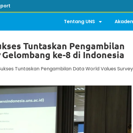
port
Tentang UNS
Akadem
Sukses Tuntaskan Pengambilan
y
Gelombang ke-8 di Indonesia
 Sukses Tuntaskan Pengambilan Data World Values Surve