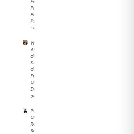
Pengelolaan
Program
Profesi
Psikologi
15 April 2026
Wakil Dekan
Akademik, Riset,
dan
Kemahasiswaan
dari Dua
Fakultas Baru
UNS Resmi
Dilantik
25 July 2022
Psikolog
i
UNS:
Rayakan
Setiap