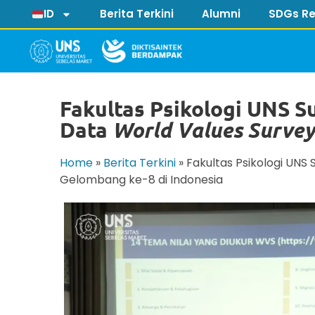
ID
Berita Terkini
Alumni
SDGs Re
Fakultas Psikologi UNS 
Data
World Values Surve
Home
»
Berita Terkini
»
Fakultas Psikologi UNS
Gelombang ke-8 di Indonesia