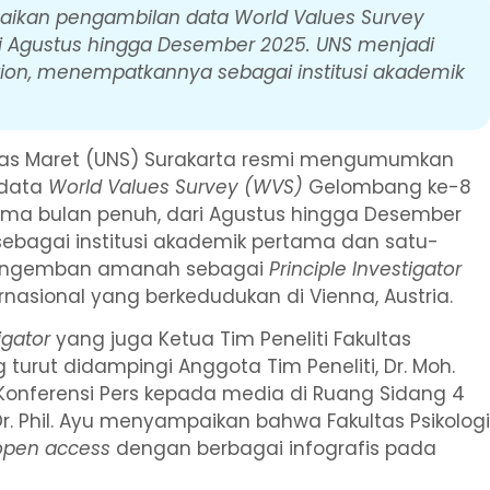
esaikan pengambilan data World Values Survey
i Agustus hingga Desember 2025. UNS menjadi
ation, menempatkannya sebagai institusi akademik
belas Maret (UNS) Surakarta resmi mengumumkan
 data
World Values Survey (WVS)
Gelombang ke-8
lima bulan penuh, dari Agustus hingga Desember
ebagai institusi akademik pertama dan satu-
 mengemban amanah sebagai
Principle Investigator
rnasional yang berkedudukan di Vienna, Austria.
igator
yang juga Ketua Tim Peneliti Fakultas
ng turut didampingi Anggota Tim Peneliti, Dr. Moh.
n Konferensi Pers kepada media di Ruang Sidang 4
Dr. Phil. Ayu menyampaikan bahwa Fakultas Psikolog
open access
dengan berbagai infografis pada