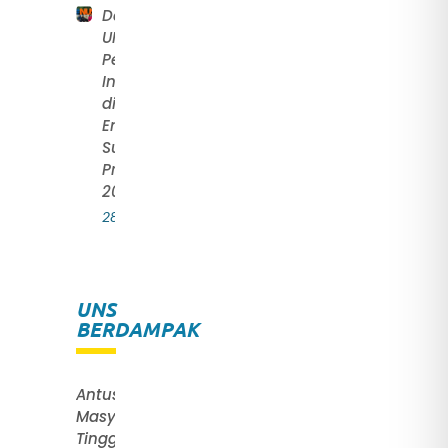
Delegasi FT
UNS Raih
Penghargaan
Internasional
di
NUS
Enterprise
Summer
Programme
2026
28 July 2026
UNS
BERDAMPAK
Antusias
Masyarakat
Tinggi,