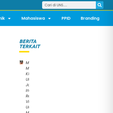
ik
Mahasiswa
PPID
Branding
BERITA
TERKAIT
y
Mahasiswa
Magister
Kimia FMIPA
UNS
Jalankan
International
Research
Visit
di
Universiti
Malaya