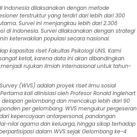
i Indonesia dilaksanakan dengan metode
er terstruktur yang terdiri dari lebih dari 300
utama. Survei ini menjangkau lebih dari 2.306
si di Indonesia. Survei dilaksanakan dengan strategi
n keterwakilan populasi secara nasional.
ap kapasitas riset Fakultas Psikologi UNS. Kami
angat ketat, karena data ini akan dibandingkan
menjadi rujukan ilmiah internasional untuk tahun-
 Survey (WVS)
adalah proyek riset ilmu sosial
ertama kali diinisiasi oleh Profesor Ronald Inglehart
alam delapan gelombang dan mencakup lebih dari 90
 responden per gelombang. WVS mengukur pergeseran
i dari kepercayaan antarpersonal, pandangan
ai-nilai agama dan keluarga, hingga sikap terhadap
h berpartisipasi dalam WVS sejak Gelombang ke-4