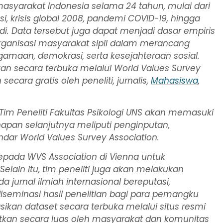
masyarakat Indonesia selama 24 tahun, mulai dari
si, krisis global 2008, pandemi COVID-19, hingga
adi. Data tersebut juga dapat menjadi dasar empiris
 organisasi masyarakat sipil dalam merancang
agamaan, demokrasi, serta kesejahteraan sosial.
kan secara terbuka melalui
World Values Survey
cara gratis oleh peneliti, jurnalis,
Mahasiswa
,
Tim Peneliti Fakultas Psikologi UNS akan memasuki
apan selanjutnya meliputi penginputan,
andar
World Values Survey Association
.
kepada
WVS Association
di Vienna untuk
Selain itu, tim peneliti juga akan melakukan
da jurnal ilmiah internasional bereputasi,
seminasi hasil penelitian bagi para pemangku
ikan dataset secara terbuka melalui situs resmi
kan secara luas oleh masyarakat dan komunitas