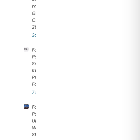
melalui
Global
Challenge
2026
26 May 2026
Fakultas
Psikologi UNS
Selenggarakan
Kuliah Umum
Psikologi
Forensik
7 May 2026
Fakultas
Psikologi
UNS Gelar
Workshop
Strategi