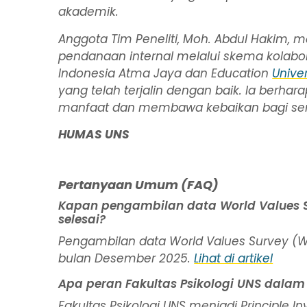
akademik.
Anggota Tim Peneliti, Moh. Abdul Hakim,
pendanaan internal melalui skema kolaboras
Indonesia Atma Jaya dan Education
Unive
yang telah terjalin dengan baik. Ia berha
manfaat dan membawa kebaikan bagi se
HUMAS UNS
Pertanyaan Umum (FAQ)
Kapan pengambilan data World Values S
selesai?
Pengambilan data World Values Survey (W
bulan Desember 2025.
Lihat di artikel
Apa peran Fakultas Psikologi UNS dala
Fakultas Psikologi UNS menjadi Principle I