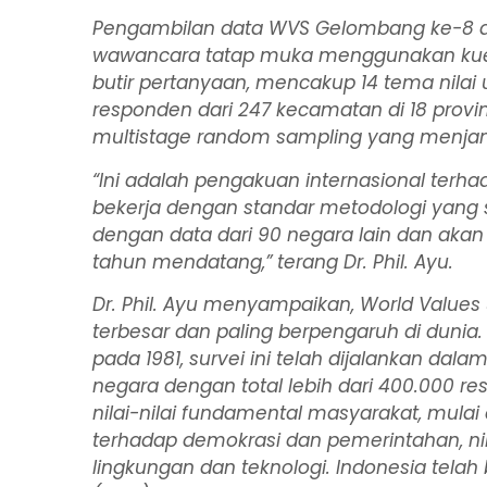
Pengambilan data WVS Gelombang ke-8 d
wawancara tatap muka menggunakan kuesion
butir pertanyaan, mencakup 14 tema nilai 
responden dari 247 kecamatan di 18 provin
multistage random sampling
yang menjami
“Ini adalah pengakuan internasional terhad
bekerja dengan standar metodologi yang s
dengan data dari 90 negara lain dan akan 
tahun mendatang,” terang Dr. Phil. Ayu.
Dr. Phil. Ayu menyampaikan,
World Values
terbesar dan paling berpengaruh di dunia. P
pada 1981, survei ini telah dijalankan d
negara dengan total lebih dari 400.000
nilai-nilai fundamental masyarakat, mula
terhadap demokrasi dan pemerintahan, nil
lingkungan dan teknologi. Indonesia tela