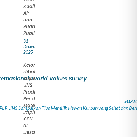
Kualitas
Air
dan
Ruang
Publik
31
December
2025
Kelompok
Hibah
nternasional
,
World Values Survey
MBKM
UNS
Prodi
Pendidikan
SELAN
Matematika
PLP UNS Sampaikan Tips Memilih Hewan Kurban yang Sehat dan Berk
Implementasikan
KKN
di
Desa