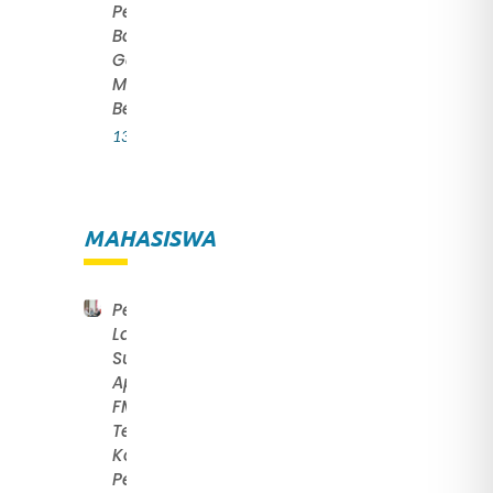
Pencapaian
Baik Ketika
Gagal
Maupun
Berhasil
13 July 2022
MAHASISWA
Pengucapan
Lafal
Sumpah
Apoteker
FMIPA UNS:
Teguhkan
Komitmen
Pengabdian