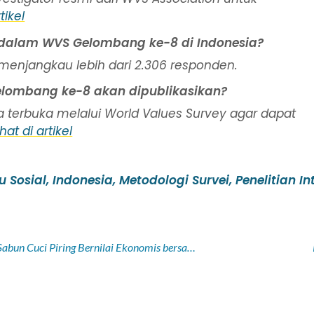
tikel
 dalam WVS Gelombang ke-8 di Indonesia?
menjangkau lebih dari 2.306 responden.
elombang ke-8 akan dipublikasikan?
a terbuka melalui World Values Survey agar dapat
ihat di artikel
u Sosial
,
Indonesia
,
Metodologi Survei
,
Penelitian I
Mahasiswa UNS Sulap Pandan dan Jeruk Nipis Menjadi Sabun Cuci Piring Bernilai Ekonomis bersama Warga Gadingan, Klaten