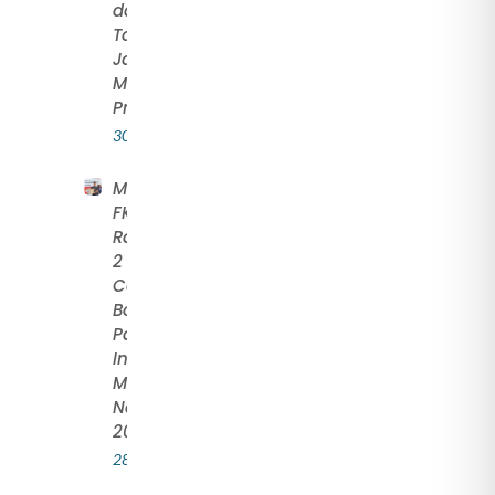
dan
Tanggung
Jawab
Moral
Profesi
30 July 2026
Mahasiswa
FKOR UNS
Raih Juara
2 Umum
Cabang
Bola Voli
Pasir pada
Invitasi
Mahasiswa
Nasional
2026
28 July 2026