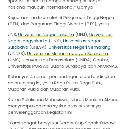
sportivitas serta mampu bersaing di tingkat
nasional maupun internasional,” ujarnya.
Kejuaraan ini diikuti oleh 9 Perguruan Tinggi Negeri
(PTN) dan Perguruan Tinggi Swasta (PTS), yaitu
UNS,
Universitas Negeri Jakarta
(UNJ),
Universitas
Negeri Yogyakarta
(UNY),
Universitas Negeri
Surabaya
(UNESA),
Universitas Negeri Semarang
(UNNES),
Universitas Muhammadiyah Surakarta
(UMS), Unuversitas Darussalam (UNIDA) Gontor,
Universitas PGRI Adi Buana Surabaya, dan AKORNAS.
Sebanyak 4 nomor pertandingan dipertandingkan
dalam ajang ini, yaitu Regu Putra, Regu Putri,
Quadran Putra dan Quadran Putri.
Ketua Pelaksana Mahasiswa, Nibras Maulana Alzena,
menyampaikan rasa syukur atas suksesnya
penyelenggaraan kegiatan ini.
“Kami sangat bersyukur Semar Cup Sepak Takraw