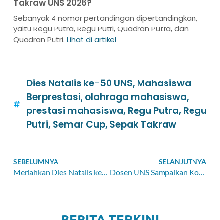
Takraw UNS 2026?
Sebanyak 4 nomor pertandingan dipertandingkan,
yaitu Regu Putra, Regu Putri, Quadran Putra, dan
Quadran Putri.
Lihat di artikel
Dies Natalis ke-50 UNS
,
Mahasiswa
Berprestasi
,
olahraga mahasiswa
,
prestasi mahasiswa
,
Regu Putra
,
Regu
Putri
,
Semar Cup
,
Sepak Takraw
SEBELUMNYA
SELANJUTNYA
Meriahkan Dies Natalis ke-50 UNS, Ndarboy Genk Hibur Ribuan Penonton
Dosen UNS Sampaikan Kondisi Ekonomi dan Bisnis Indonesia pada Seminar Internasional di RUDN University
BERITA TERKINI